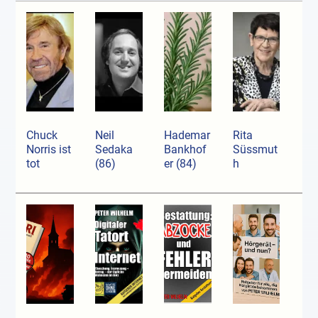
Chuck
Neil
Hademar
Rita
Norris ist
Sedaka
Bankhof
Süssmut
tot
(86)
er (84)
h