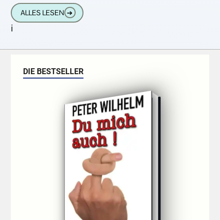
schwer. Wut und
ALLES LESEN
➔
i
DIE BESTSELLER