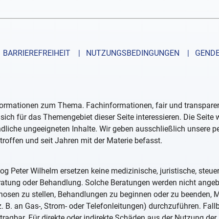
BARRIEREFREIHEIT
| NUTZUNGSBEDINGUNGEN
| GENDE
formationen zum Thema. Fachinformationen, fair und transparent
sich für das Themengebiet dieser Seite interessieren. Die Seite
ndliche ungeeigneten Inhalte. Wir geben ausschließlich unsere 
troffen und seit Jahren mit der Materie befasst.
og Peter Wilhelm ersetzen keine medizinische, juristische, steue
eratung oder Behandlung. Solche Beratungen werden nicht ange
iagnosen zu stellen, Behandlungen zu beginnen oder zu beenden
. B. an Gas-, Strom- oder Telefonleitungen) durchzuführen. Fall
tragbar. Für direkte oder indirekte Schäden aus der Nutzung der 