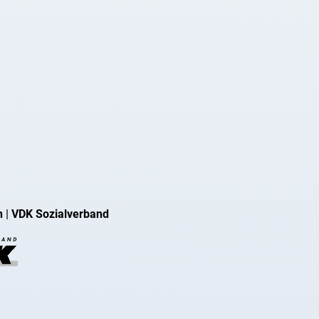
n
|
VDK Sozialverband