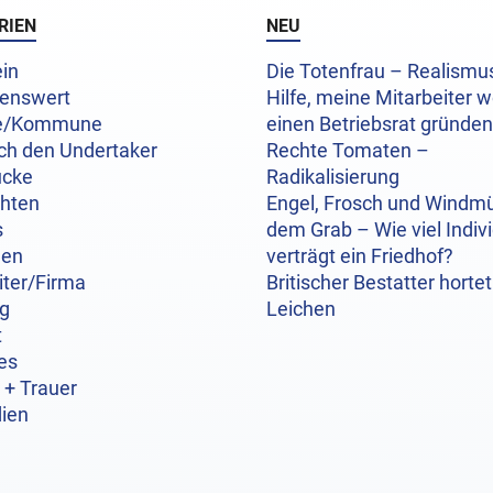
RIEN
NEU
in
Die Totenfrau – Realism
enswert
Hilfe, meine Mitarbeiter w
e/Kommune
einen Betriebsrat gründen
ch den Undertaker
Rechte Tomaten –
ücke
Radikalisierung
chten
Engel, Frosch und Windmü
s
dem Grab – Wie viel Indivi
hen
verträgt ein Friedhof?
iter/Firma
Britischer Bestatter hortet
og
Leichen
t
es
 + Trauer
ien