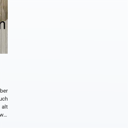
ber
uch
alt
wei