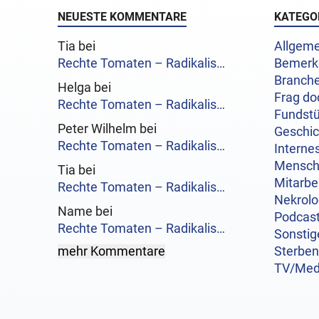
NEUESTE KOMMENTARE
KATEGO
Tia bei
Allgeme
Rechte Tomaten – Radikalis…
Bemerk
Branch
Helga bei
Frag do
Rechte Tomaten – Radikalis…
Fundst
Peter Wilhelm bei
Geschi
Rechte Tomaten – Radikalis…
Interne
Mensc
Tia bei
Mitarbe
Rechte Tomaten – Radikalis…
Nekrol
Name bei
Podcas
Rechte Tomaten – Radikalis…
Sonstig
mehr Kommentare
Sterben
TV/Med