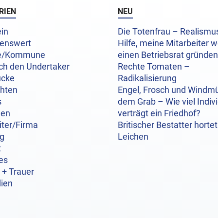
RIEN
NEU
in
Die Totenfrau – Realism
enswert
Hilfe, meine Mitarbeiter w
e/Kommune
einen Betriebsrat gründen
ch den Undertaker
Rechte Tomaten –
ücke
Radikalisierung
chten
Engel, Frosch und Windmü
s
dem Grab – Wie viel Indivi
hen
verträgt ein Friedhof?
iter/Firma
Britischer Bestatter hortet
og
Leichen
t
es
 + Trauer
ien