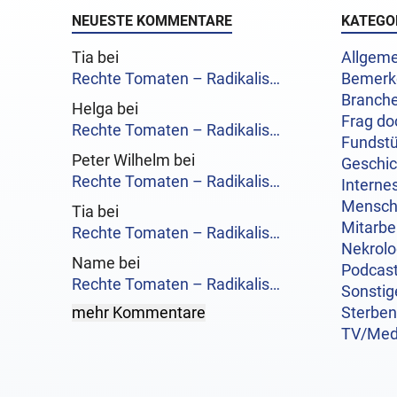
NEUESTE KOMMENTARE
KATEGO
Tia bei
Allgeme
Rechte Tomaten – Radikalis…
Bemerk
Branch
Helga bei
Frag do
Rechte Tomaten – Radikalis…
Fundst
Peter Wilhelm bei
Geschi
Rechte Tomaten – Radikalis…
Interne
Mensc
Tia bei
Mitarbe
Rechte Tomaten – Radikalis…
Nekrol
Name bei
Podcas
Rechte Tomaten – Radikalis…
Sonstig
mehr Kommentare
Sterben
TV/Med