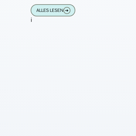
hatte mich daran das Wort „auch“.
ALLES LESEN
➔
i