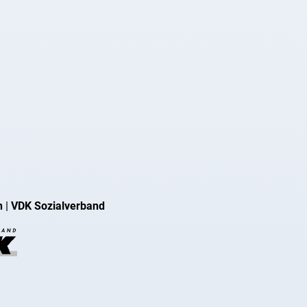
n
|
VDK Sozialverband