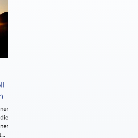
ll
n
öner
die
ner
ört