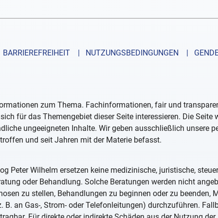
BARRIEREFREIHEIT
| NUTZUNGSBEDINGUNGEN
| GENDE
formationen zum Thema. Fachinformationen, fair und transparent
sich für das Themengebiet dieser Seite interessieren. Die Seite
ndliche ungeeigneten Inhalte. Wir geben ausschließlich unsere 
troffen und seit Jahren mit der Materie befasst.
og Peter Wilhelm ersetzen keine medizinische, juristische, steue
eratung oder Behandlung. Solche Beratungen werden nicht ange
iagnosen zu stellen, Behandlungen zu beginnen oder zu beenden
. B. an Gas-, Strom- oder Telefonleitungen) durchzuführen. Fall
tragbar. Für direkte oder indirekte Schäden aus der Nutzung der 