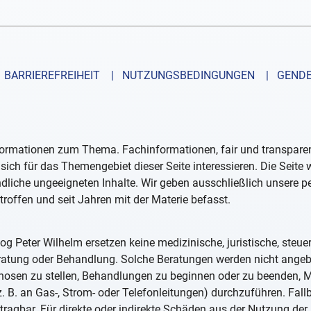
BARRIEREFREIHEIT
| NUTZUNGSBEDINGUNGEN
| GENDE
formationen zum Thema. Fachinformationen, fair und transparent
sich für das Themengebiet dieser Seite interessieren. Die Seite
ndliche ungeeigneten Inhalte. Wir geben ausschließlich unsere 
troffen und seit Jahren mit der Materie befasst.
og Peter Wilhelm ersetzen keine medizinische, juristische, steue
eratung oder Behandlung. Solche Beratungen werden nicht ange
iagnosen zu stellen, Behandlungen zu beginnen oder zu beenden
. B. an Gas-, Strom- oder Telefonleitungen) durchzuführen. Fall
tragbar. Für direkte oder indirekte Schäden aus der Nutzung der 