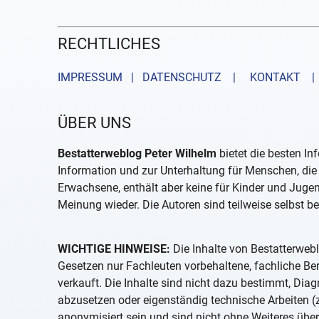
RECHTLICHES
IMPRESSUM | DATENSCHUTZ |
KONTAKT
| 
ÜBER UNS
Bestatterweblog Peter Wilhelm
bietet die besten In
Information und zur Unterhaltung für Menschen, die 
Erwachsene, enthält aber keine für Kinder und Juge
Meinung wieder. Die Autoren sind teilweise selbst be
WICHTIGE HINWEISE:
Die Inhalte von Bestatterwebl
Gesetzen nur Fachleuten vorbehaltene, fachliche B
verkauft. Die Inhalte sind nicht dazu bestimmt, D
abzusetzen oder eigenständig technische Arbeiten (z
anonymisiert sein und sind nicht ohne Weiteres über