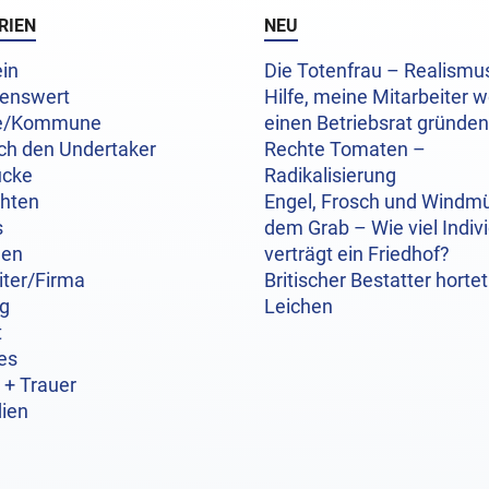
RIEN
NEU
in
Die Totenfrau – Realism
enswert
Hilfe, meine Mitarbeiter w
e/Kommune
einen Betriebsrat gründen
ch den Undertaker
Rechte Tomaten –
ücke
Radikalisierung
chten
Engel, Frosch und Windmü
s
dem Grab – Wie viel Indivi
hen
verträgt ein Friedhof?
iter/Firma
Britischer Bestatter hortet
og
Leichen
t
es
 + Trauer
ien