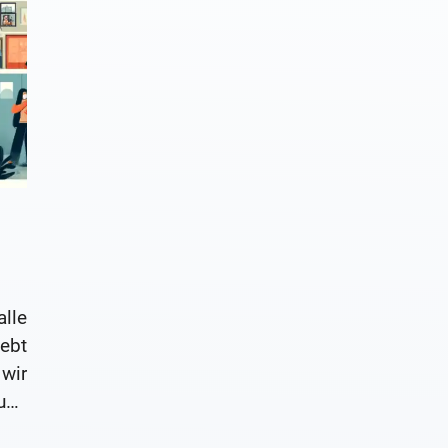
lle
lebt
 wir
und