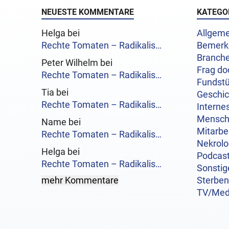
NEUESTE KOMMENTARE
KATEGO
Helga bei
Allgeme
Rechte Tomaten – Radikalis…
Bemerk
Branch
Peter Wilhelm bei
Frag do
Rechte Tomaten – Radikalis…
Fundst
Tia bei
Geschi
Rechte Tomaten – Radikalis…
Interne
Mensc
Name bei
Mitarbe
Rechte Tomaten – Radikalis…
Nekrol
Helga bei
Podcas
Rechte Tomaten – Radikalis…
Sonstig
mehr Kommentare
Sterben
TV/Med