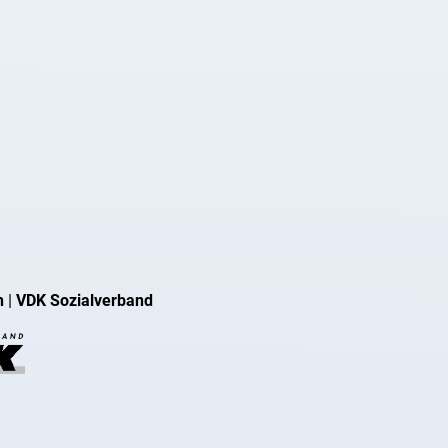
n
|
VDK Sozialverband