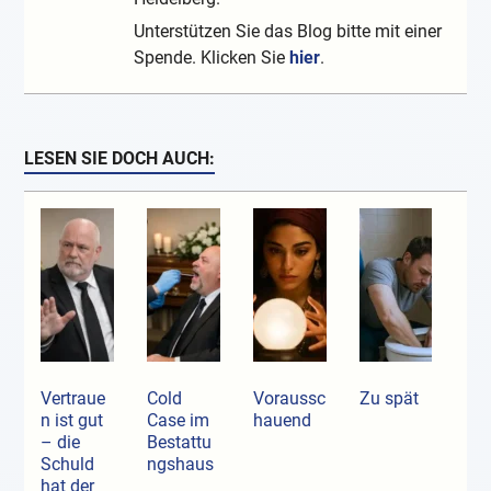
Unterstützen Sie das Blog bitte mit einer
Spende. Klicken Sie
hier
.
LESEN SIE DOCH AUCH:
Vertraue
Cold
Voraussc
Zu spät
n ist gut
Case im
hauend
– die
Bestattu
Schuld
ngshaus
hat der