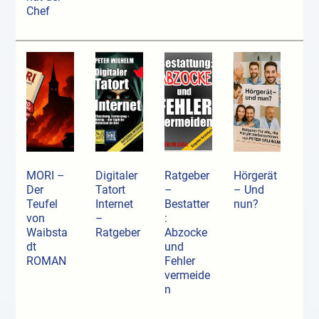
Chef
MORI –
Digitaler
Ratgeber
Hörgerät
Der
Tatort
–
– Und
Teufel
Internet
Bestatter
nun?
von
–
:
Waibsta
Ratgeber
Abzocke
dt
und
ROMAN
Fehler
vermeide
n