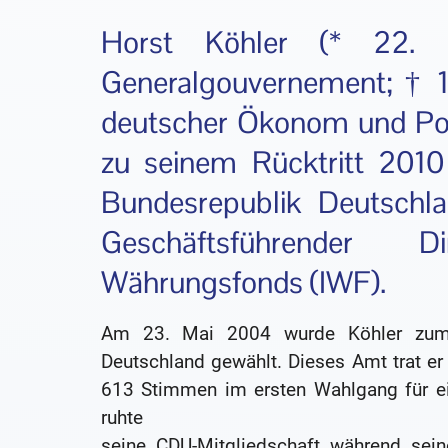
Horst Köhler (* 22. F
Generalgouvernement; † 1.
deutscher Ökonom und Poli
zu seinem Rücktritt 2010
Bundesrepublik Deutsch
Geschäftsführender D
Währungsfonds (IWF).
Am 23. Mai 2004 wurde Köhler zum 
Deutschland gewählt. Dieses Amt trat e
613 Stimmen im ersten Wahlgang für ei
ruhte
seine CDU-Mitgliedschaft während sein