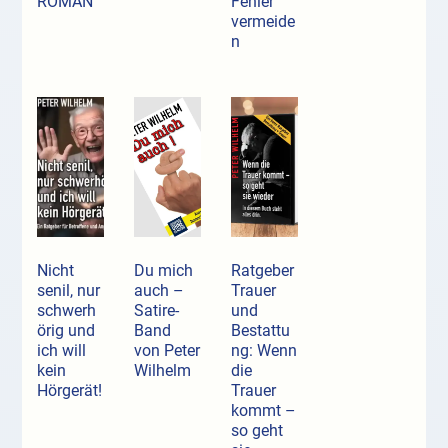
ROMAN
Fehler
vermeide
n
Nicht
Du mich
Ratgeber
senil, nur
auch –
Trauer
schwerh
Satire-
und
örig und
Band
Bestattu
ich will
von Peter
ng: Wenn
kein
Wilhelm
die
Hörgerät!
Trauer
kommt –
so geht