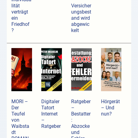
lität
Versicher
verträgt
ungsbest
ein
and wird
Friedhof
abgewic
?
kelt
MORI –
Digitaler
Ratgeber
Hörgerät
Der
Tatort
–
– Und
Teufel
Internet
Bestatter
nun?
von
–
:
Waibsta
Ratgeber
Abzocke
dt
und