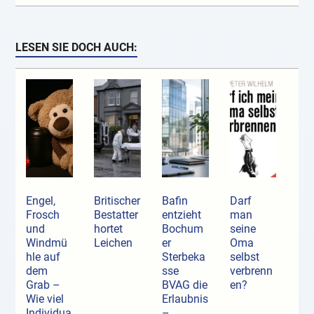
LESEN SIE DOCH AUCH:
Engel,
Britischer
Bafin
Darf
Frosch
Bestatter
entzieht
man
und
hortet
Bochum
seine
Windmü
Leichen
er
Oma
hle auf
Sterbeka
selbst
dem
sse
verbrenn
Grab –
BVAG die
en?
Wie viel
Erlaubnis
Individua
–