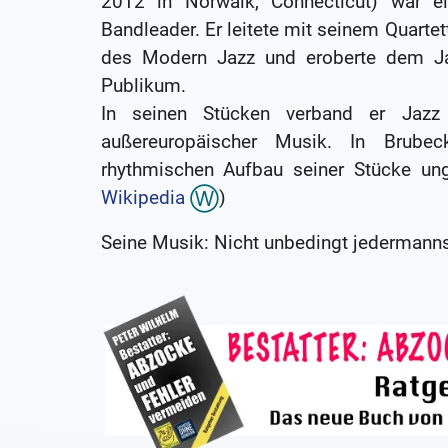
2012 in Norwalk, Connecticut) war ei
Bandleader. Er leitete mit seinem Quarte
des Modern Jazz und eroberte dem Jazz
Publikum.
In seinen Stücken verband er Jazz
außereuropäischer Musik. In Brube
rhythmischen Aufbau seiner Stücke ung
Wikipedia
)
Seine Musik: Nicht unbedingt jedermanns 