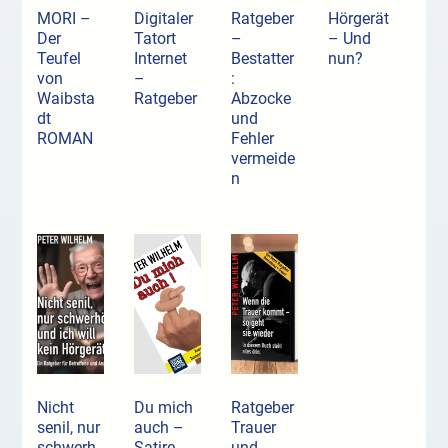
MORI –
Digitaler
Ratgeber
Hörgerät
Der
Tatort
–
– Und
Teufel
Internet
Bestatter
nun?
von
–
:
Waibsta
Ratgeber
Abzocke
dt
und
ROMAN
Fehler
vermeide
n
Nicht
Du mich
Ratgeber
senil, nur
auch –
Trauer
schwerh
Satire-
und