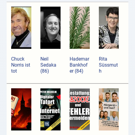
Chuck
Neil
Hademar
Rita
Norris ist
Sedaka
Bankhof
Süssmut
tot
(86)
er (84)
h