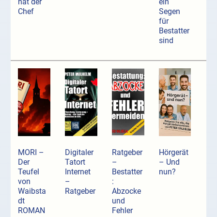
hat der
ein
Chef
Segen
für
Bestatter
sind
MORI –
Digitaler
Ratgeber
Hörgerät
Der
Tatort
–
– Und
Teufel
Internet
Bestatter
nun?
von
–
:
Waibsta
Ratgeber
Abzocke
dt
und
ROMAN
Fehler