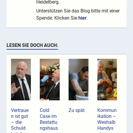
Heidelberg.
Unterstützen Sie das Blog bitte mit einer
Spende. Klicken Sie
hier
.
LESEN SIE DOCH AUCH:
Vertraue
Cold
Zu spät
Kommun
n ist gut
Case im
ikation –
– die
Bestattu
Weshalb
Schuld
ngshaus
Handys