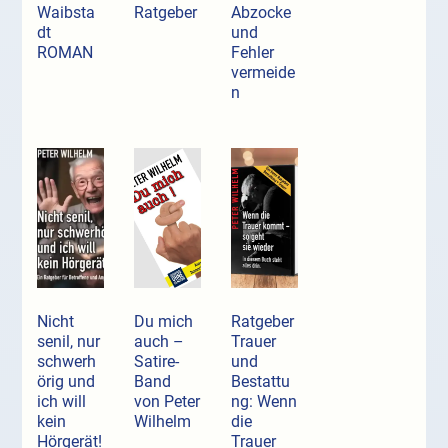
Waibsta
Ratgeber
Abzocke
dt
und
ROMAN
Fehler
vermeide
n
Nicht
Du mich
Ratgeber
senil, nur
auch –
Trauer
schwerh
Satire-
und
örig und
Band
Bestattu
ich will
von Peter
ng: Wenn
kein
Wilhelm
die
Hörgerät!
Trauer