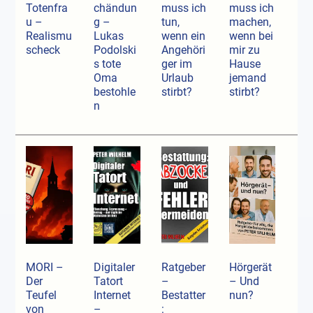
Totenfra
chändun
muss ich
muss ich
u –
g –
tun,
machen,
Realismu
Lukas
wenn ein
wenn bei
scheck
Podolski
Angehöri
mir zu
s tote
ger im
Hause
Oma
Urlaub
jemand
bestohle
stirbt?
stirbt?
n
MORI –
Digitaler
Ratgeber
Hörgerät
Der
Tatort
–
– Und
Teufel
Internet
Bestatter
nun?
von
–
: