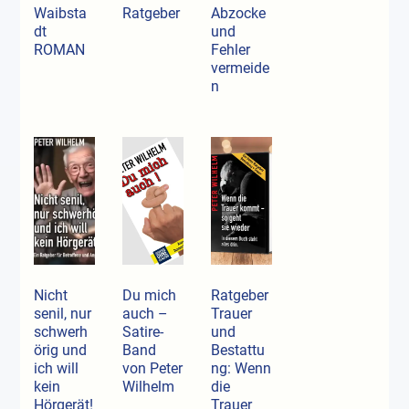
Waibsta
Ratgeber
Abzocke
dt
und
ROMAN
Fehler
vermeide
n
Nicht
Du mich
Ratgeber
senil, nur
auch –
Trauer
schwerh
Satire-
und
örig und
Band
Bestattu
ich will
von Peter
ng: Wenn
kein
Wilhelm
die
Hörgerät!
Trauer