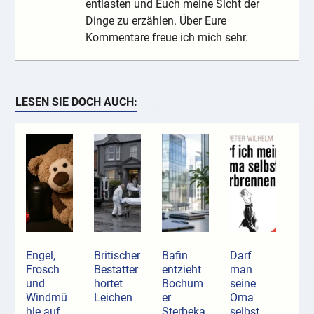
entlasten und Euch meine Sicht der
Dinge zu erzählen. Über Eure
Kommentare freue ich mich sehr.
LESEN SIE DOCH AUCH:
Engel,
Britischer
Bafin
Darf
Frosch
Bestatter
entzieht
man
und
hortet
Bochum
seine
Windmü
Leichen
er
Oma
hle auf
Sterbeka
selbst