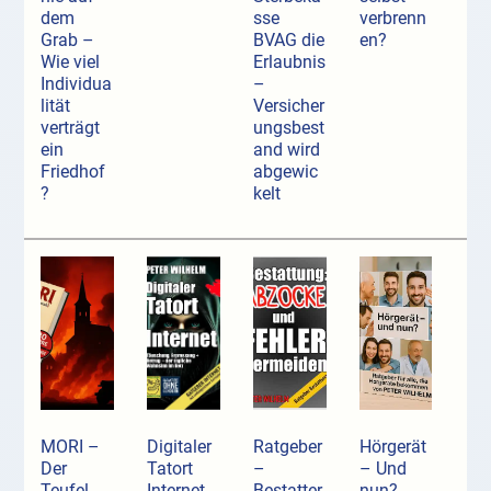
dem
sse
verbrenn
Grab –
BVAG die
en?
Wie viel
Erlaubnis
Individua
–
lität
Versicher
verträgt
ungsbest
ein
and wird
Friedhof
abgewic
?
kelt
MORI –
Digitaler
Ratgeber
Hörgerät
Der
Tatort
–
– Und
Teufel
Internet
Bestatter
nun?