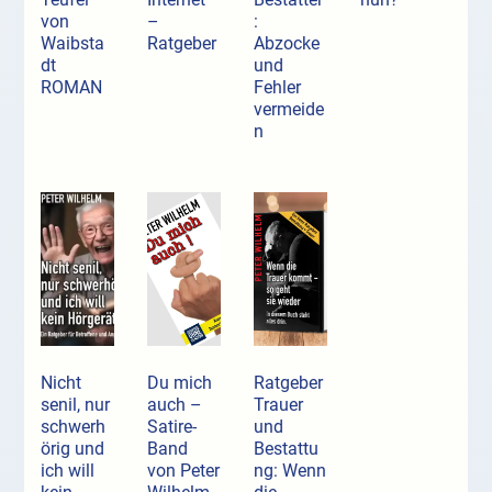
von
–
:
Waibsta
Ratgeber
Abzocke
dt
und
ROMAN
Fehler
vermeide
n
Nicht
Du mich
Ratgeber
senil, nur
auch –
Trauer
schwerh
Satire-
und
örig und
Band
Bestattu
ich will
von Peter
ng: Wenn