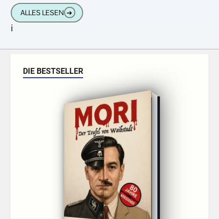
Verstorbene war mit Frau X verheiratet,
ALLES LESEN
➔
welche einen Sohn mit in
i
DIE BESTSELLER