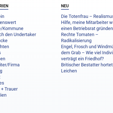
RIEN
NEU
in
Die Totenfrau – Realism
enswert
Hilfe, meine Mitarbeiter w
e/Kommune
einen Betriebsrat gründen
ch den Undertaker
Rechte Tomaten –
ücke
Radikalisierung
chten
Engel, Frosch und Windmü
s
dem Grab – Wie viel Indivi
hen
verträgt ein Friedhof?
iter/Firma
Britischer Bestatter hortet
og
Leichen
t
es
 + Trauer
ien