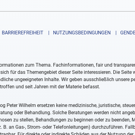
BARRIEREFREIHEIT
| NUTZUNGSBEDINGUNGEN
| GENDE
formationen zum Thema. Fachinformationen, fair und transparent
sich für das Themengebiet dieser Seite interessieren. Die Seite
ndliche ungeeigneten Inhalte. Wir geben ausschließlich unsere 
troffen und seit Jahren mit der Materie befasst.
og Peter Wilhelm ersetzen keine medizinische, juristische, steue
eratung oder Behandlung. Solche Beratungen werden nicht ange
iagnosen zu stellen, Behandlungen zu beginnen oder zu beenden
. B. an Gas-, Strom- oder Telefonleitungen) durchzuführen. Fall
tragbar. Für direkte oder indirekte Schäden aus der Nutzung der 