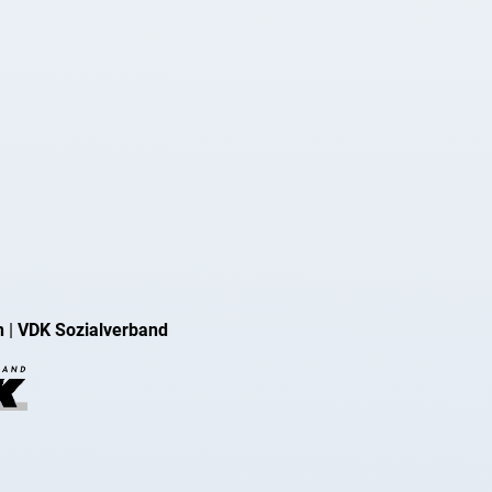
n
|
VDK Sozialverband