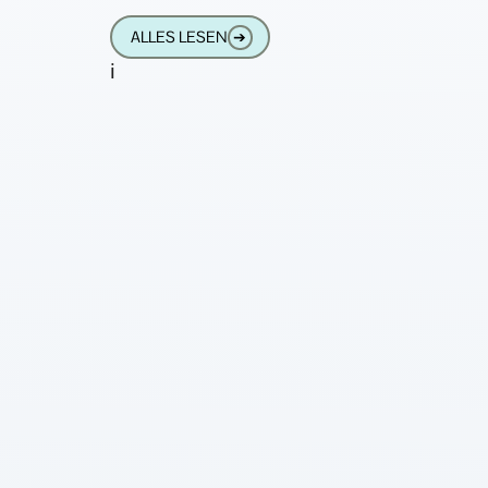
ALLES LESEN
➔
i