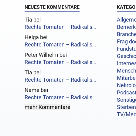
NEUESTE KOMMENTARE
KATEGO
Tia bei
Allgeme
Rechte Tomaten – Radikalis…
Bemerk
Branch
Helga bei
Frag do
Rechte Tomaten – Radikalis…
Fundst
Peter Wilhelm bei
Geschi
Rechte Tomaten – Radikalis…
Interne
Mensc
Tia bei
Mitarbe
Rechte Tomaten – Radikalis…
Nekrol
Name bei
Podcas
Rechte Tomaten – Radikalis…
Sonstig
mehr Kommentare
Sterben
TV/Med