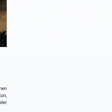
nen
tun,
der