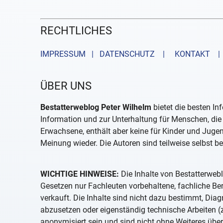
RECHTLICHES
IMPRESSUM | DATENSCHUTZ |
KONTAKT
| 
ÜBER UNS
Bestatterweblog Peter Wilhelm
bietet die besten In
Information und zur Unterhaltung für Menschen, die 
Erwachsene, enthält aber keine für Kinder und Juge
Meinung wieder. Die Autoren sind teilweise selbst be
WICHTIGE HINWEISE:
Die Inhalte von Bestatterwebl
Gesetzen nur Fachleuten vorbehaltene, fachliche B
verkauft. Die Inhalte sind nicht dazu bestimmt, D
abzusetzen oder eigenständig technische Arbeiten (z
anonymisiert sein und sind nicht ohne Weiteres über