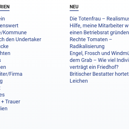
RIEN
NEU
in
Die Totenfrau – Realism
enswert
Hilfe, meine Mitarbeiter w
e/Kommune
einen Betriebsrat gründen
ch den Undertaker
Rechte Tomaten –
ücke
Radikalisierung
chten
Engel, Frosch und Windmü
s
dem Grab – Wie viel Indivi
hen
verträgt ein Friedhof?
iter/Firma
Britischer Bestatter hortet
og
Leichen
t
es
 + Trauer
ien