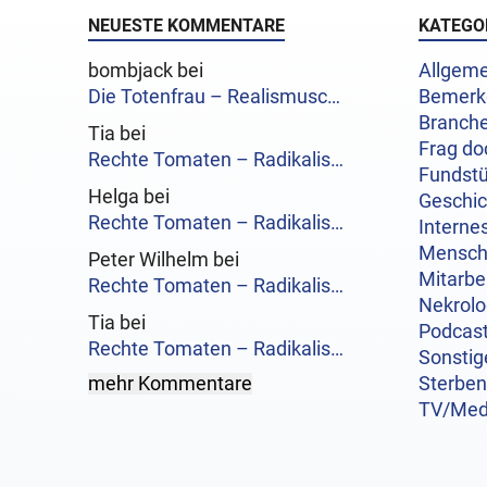
NEUESTE KOMMENTARE
KATEGO
bombjack bei
Allgeme
Die Totenfrau – Realismusc…
Bemerk
Branch
Tia bei
Frag do
Rechte Tomaten – Radikalis…
Fundst
Helga bei
Geschi
Rechte Tomaten – Radikalis…
Interne
Mensc
Peter Wilhelm bei
Mitarbe
Rechte Tomaten – Radikalis…
Nekrol
Tia bei
Podcas
Rechte Tomaten – Radikalis…
Sonstig
mehr Kommentare
Sterben
TV/Med