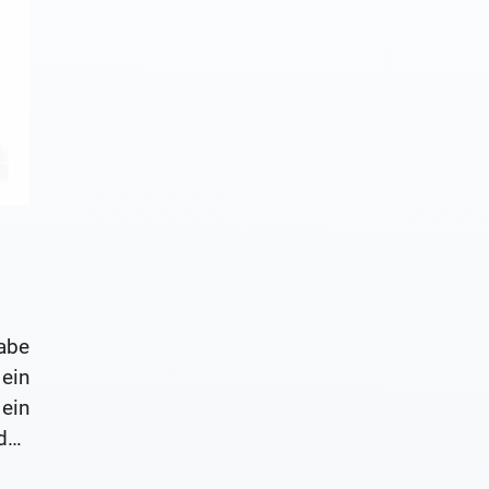
abe
ein
ein
den