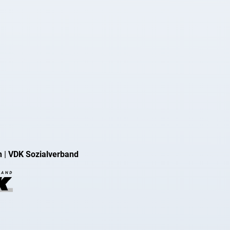
n
|
VDK Sozialverband