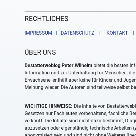
RECHTLICHES
IMPRESSUM | DATENSCHUTZ |
KONTAKT
| 
ÜBER UNS
Bestatterweblog Peter Wilhelm
bietet die besten In
Information und zur Unterhaltung für Menschen, die 
Erwachsene, enthält aber keine für Kinder und Juge
Meinung wieder. Die Autoren sind teilweise selbst be
WICHTIGE HINWEISE:
Die Inhalte von Bestatterwebl
Gesetzen nur Fachleuten vorbehaltene, fachliche B
verkauft. Die Inhalte sind nicht dazu bestimmt, D
abzusetzen oder eigenständig technische Arbeiten (z
anonymisiert sein und sind nicht ohne Weiteres über