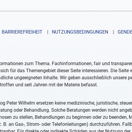
BARRIEREFREIHEIT
| NUTZUNGSBEDINGUNGEN
| GENDE
formationen zum Thema. Fachinformationen, fair und transparent
sich für das Themengebiet dieser Seite interessieren. Die Seite
ndliche ungeeigneten Inhalte. Wir geben ausschließlich unsere 
troffen und seit Jahren mit der Materie befasst.
og Peter Wilhelm ersetzen keine medizinische, juristische, steue
eratung oder Behandlung. Solche Beratungen werden nicht ange
iagnosen zu stellen, Behandlungen zu beginnen oder zu beenden
. B. an Gas-, Strom- oder Telefonleitungen) durchzuführen. Fall
tragbar. Für direkte oder indirekte Schäden aus der Nutzung der 