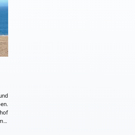
und
en.
hof
mer