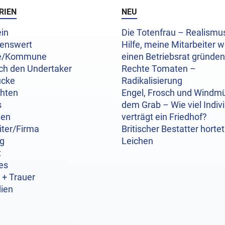
RIEN
NEU
in
Die Totenfrau – Realism
enswert
Hilfe, meine Mitarbeiter w
e/Kommune
einen Betriebsrat gründen
ch den Undertaker
Rechte Tomaten –
ücke
Radikalisierung
chten
Engel, Frosch und Windmü
s
dem Grab – Wie viel Indivi
hen
verträgt ein Friedhof?
iter/Firma
Britischer Bestatter hortet
og
Leichen
t
es
 + Trauer
ien