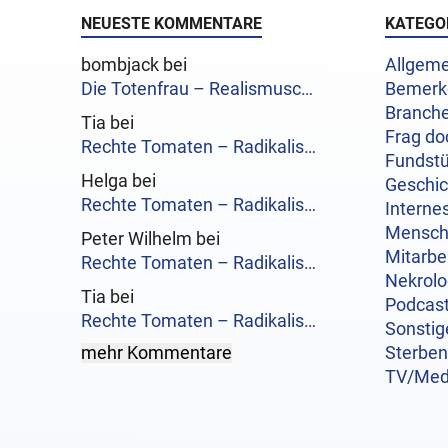
NEUESTE KOMMENTARE
KATEGO
bombjack bei
Allgeme
Die Totenfrau – Realismusc…
Bemerk
Branch
Tia bei
Frag do
Rechte Tomaten – Radikalis…
Fundst
Helga bei
Geschi
Rechte Tomaten – Radikalis…
Interne
Mensc
Peter Wilhelm bei
Mitarbe
Rechte Tomaten – Radikalis…
Nekrol
Tia bei
Podcas
Rechte Tomaten – Radikalis…
Sonstig
mehr Kommentare
Sterben
TV/Med