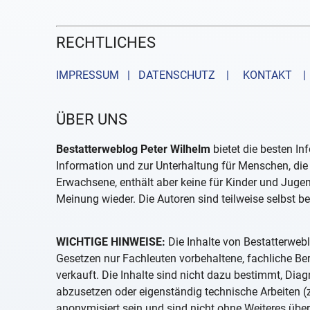
RECHTLICHES
IMPRESSUM | DATENSCHUTZ |
KONTAKT
| 
ÜBER UNS
Bestatterweblog Peter Wilhelm
bietet die besten In
Information und zur Unterhaltung für Menschen, die 
Erwachsene, enthält aber keine für Kinder und Juge
Meinung wieder. Die Autoren sind teilweise selbst be
WICHTIGE HINWEISE:
Die Inhalte von Bestatterwebl
Gesetzen nur Fachleuten vorbehaltene, fachliche B
verkauft. Die Inhalte sind nicht dazu bestimmt, D
abzusetzen oder eigenständig technische Arbeiten (z
anonymisiert sein und sind nicht ohne Weiteres über