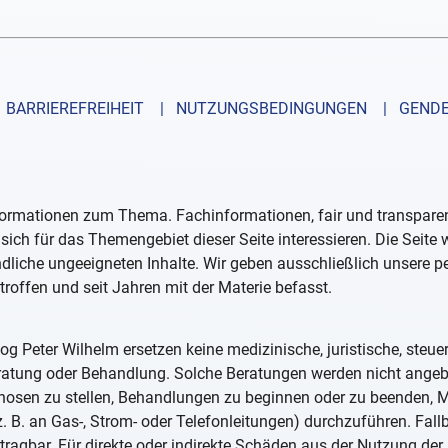
BARRIEREFREIHEIT
| NUTZUNGSBEDINGUNGEN
| GENDE
formationen zum Thema. Fachinformationen, fair und transparent
sich für das Themengebiet dieser Seite interessieren. Die Seite
ndliche ungeeigneten Inhalte. Wir geben ausschließlich unsere 
troffen und seit Jahren mit der Materie befasst.
og Peter Wilhelm ersetzen keine medizinische, juristische, steue
eratung oder Behandlung. Solche Beratungen werden nicht ange
iagnosen zu stellen, Behandlungen zu beginnen oder zu beenden
. B. an Gas-, Strom- oder Telefonleitungen) durchzuführen. Fall
tragbar. Für direkte oder indirekte Schäden aus der Nutzung der 