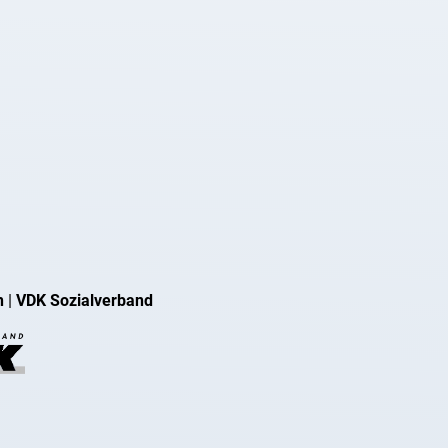
n
|
VDK Sozialverband