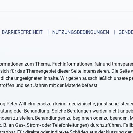
BARRIEREFREIHEIT
| NUTZUNGSBEDINGUNGEN
| GENDE
formationen zum Thema. Fachinformationen, fair und transparent
sich für das Themengebiet dieser Seite interessieren. Die Seite
ndliche ungeeigneten Inhalte. Wir geben ausschließlich unsere 
troffen und seit Jahren mit der Materie befasst.
og Peter Wilhelm ersetzen keine medizinische, juristische, steue
eratung oder Behandlung. Solche Beratungen werden nicht ange
iagnosen zu stellen, Behandlungen zu beginnen oder zu beenden
. B. an Gas-, Strom- oder Telefonleitungen) durchzuführen. Fall
tragbar. Für direkte oder indirekte Schäden aus der Nutzung der 