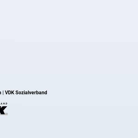
n
|
VDK Sozialverband