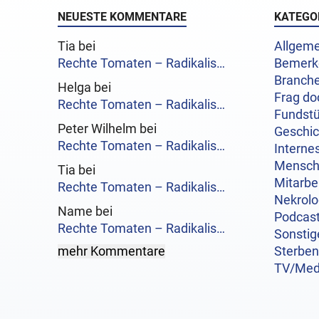
NEUESTE KOMMENTARE
KATEGO
Tia bei
Allgeme
Rechte Tomaten – Radikalis…
Bemerk
Branch
Helga bei
Frag do
Rechte Tomaten – Radikalis…
Fundst
Peter Wilhelm bei
Geschi
Rechte Tomaten – Radikalis…
Interne
Mensc
Tia bei
Mitarbe
Rechte Tomaten – Radikalis…
Nekrol
Name bei
Podcas
Rechte Tomaten – Radikalis…
Sonstig
mehr Kommentare
Sterben
TV/Med