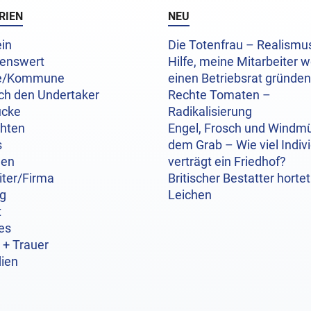
RIEN
NEU
in
Die Totenfrau – Realism
enswert
Hilfe, meine Mitarbeiter w
e/Kommune
einen Betriebsrat gründen
ch den Undertaker
Rechte Tomaten –
ücke
Radikalisierung
chten
Engel, Frosch und Windmü
s
dem Grab – Wie viel Indivi
hen
verträgt ein Friedhof?
iter/Firma
Britischer Bestatter hortet
og
Leichen
t
es
 + Trauer
ien