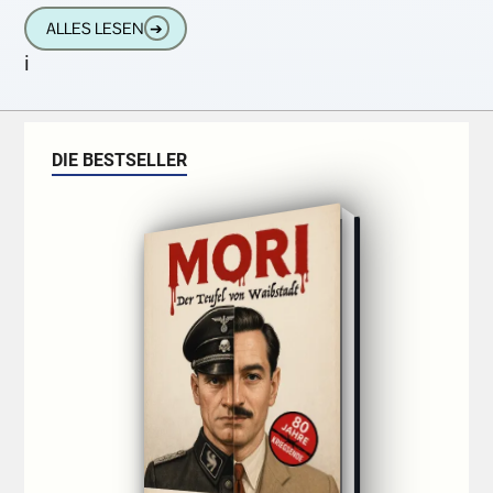
aufgeregt. Am 17. Oktober können wir alle
ALLES LESEN
➔
die Rolle des Richters
i
DIE BESTSELLER