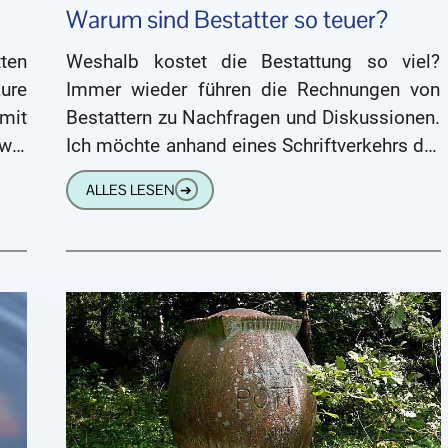
Warum sind Bestatter so teuer?
ten
Weshalb kostet die Bestattung so viel?
ure
Immer wieder führen die Rechnungen von
mit
Bestattern zu Nachfragen und Diskussionen.
wie
Ich möchte anhand eines Schriftverkehrs der
der
vergangenen Tage einmal ausführlich
ALLES LESEN
➔
darlegen, weshalb ich