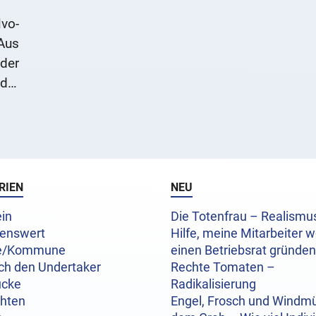
lvo-
Aus
der
der
zur
RIEN
NEU
in
Die Totenfrau – Realism
enswert
Hilfe, meine Mitarbeiter w
e/Kommune
einen Betriebsrat gründen
ch den Undertaker
Rechte Tomaten –
ücke
Radikalisierung
chten
Engel, Frosch und Windmü