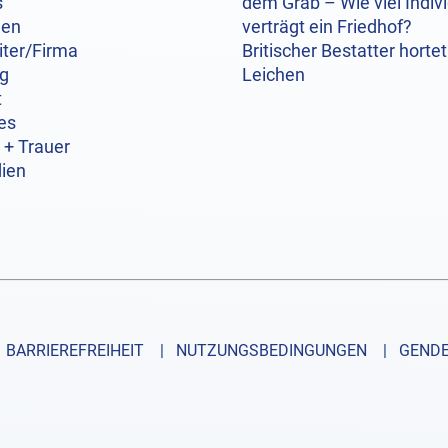
s
dem Grab – Wie viel Indivi
hen
verträgt ein Friedhof?
iter/Firma
Britischer Bestatter hortet
og
Leichen
t
es
 + Trauer
ien
BARRIEREFREIHEIT
| NUTZUNGSBEDINGUNGEN
| GENDE