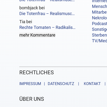
Interne
Mensc
bombjack bei
Mitarbe
Die Totenfrau – Realismusc…
Nekrol
Tia bei
Podcas
Rechte Tomaten – Radikalis…
Sonstig
mehr Kommentare
Sterben
TV/Med
RECHTLICHES
IMPRESSUM | DATENSCHUTZ |
KONTAKT
| 
ÜBER UNS