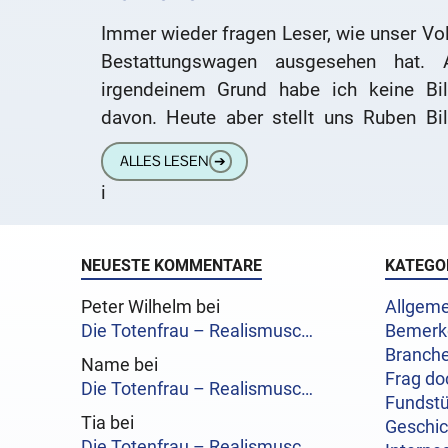
Immer wieder fragen Leser, wie unser Vo
Bestattungswagen ausgesehen hat. 
irgendeinem Grund habe ich keine Bil
davon. Heute aber stellt uns Ruben Bil
seines Volvo-„Leichenwagens“ 
ALLES LESEN
➔
Verfügung. Genau so sah
i
NEUESTE KOMMENTARE
KATEGO
Peter Wilhelm bei
Allgeme
Die Totenfrau – Realismusc…
Bemerk
Branch
Name bei
Frag do
Die Totenfrau – Realismusc…
Fundst
Tia bei
Geschi
Die Totenfrau – Realismusc…