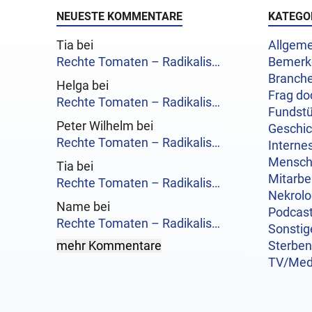
NEUESTE KOMMENTARE
KATEGO
Tia bei
Allgeme
Rechte Tomaten – Radikalis…
Bemerk
Branch
Helga bei
Frag do
Rechte Tomaten – Radikalis…
Fundst
Peter Wilhelm bei
Geschi
Rechte Tomaten – Radikalis…
Interne
Mensc
Tia bei
Mitarbe
Rechte Tomaten – Radikalis…
Nekrol
Name bei
Podcas
Rechte Tomaten – Radikalis…
Sonstig
mehr Kommentare
Sterben
TV/Med