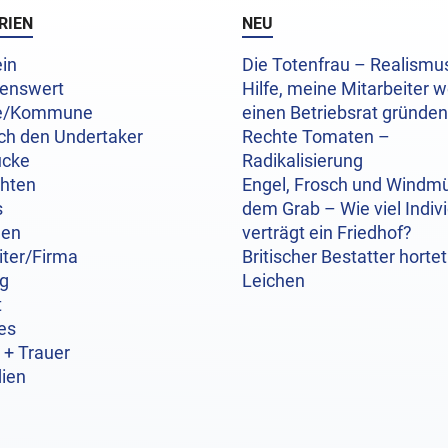
RIEN
NEU
in
Die Totenfrau – Realism
enswert
Hilfe, meine Mitarbeiter w
e/Kommune
einen Betriebsrat gründen
ch den Undertaker
Rechte Tomaten –
ücke
Radikalisierung
chten
Engel, Frosch und Windmü
s
dem Grab – Wie viel Indivi
hen
verträgt ein Friedhof?
iter/Firma
Britischer Bestatter hortet
og
Leichen
t
es
 + Trauer
ien