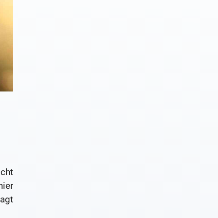
icht
hier
sagt