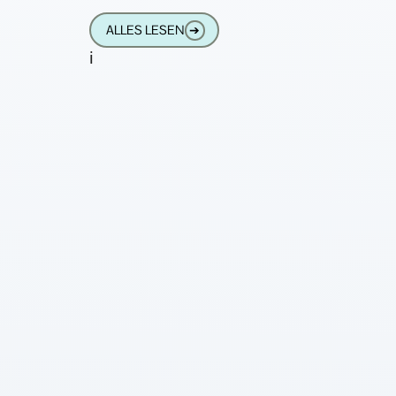
ALLES LESEN
➔
i