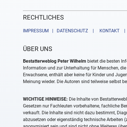
RECHTLICHES
IMPRESSUM | DATENSCHUTZ |
KONTAKT
| 
ÜBER UNS
Bestatterweblog Peter Wilhelm
bietet die besten In
Information und zur Unterhaltung für Menschen, die 
Erwachsene, enthält aber keine für Kinder und Juge
Meinung wieder. Die Autoren sind teilweise selbst be
WICHTIGE HINWEISE:
Die Inhalte von Bestatterwebl
Gesetzen nur Fachleuten vorbehaltene, fachliche B
verkauft. Die Inhalte sind nicht dazu bestimmt, D
abzusetzen oder eigenständig technische Arbeiten (z
anonymisiert sein und sind nicht ohne Weiteres über