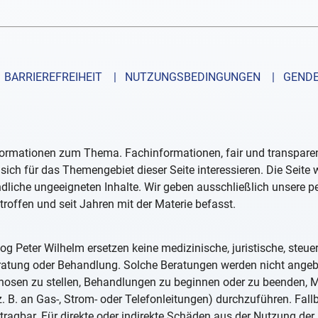
BARRIEREFREIHEIT
| NUTZUNGSBEDINGUNGEN
| GENDE
formationen zum Thema. Fachinformationen, fair und transparent
sich für das Themengebiet dieser Seite interessieren. Die Seite
ndliche ungeeigneten Inhalte. Wir geben ausschließlich unsere 
troffen und seit Jahren mit der Materie befasst.
og Peter Wilhelm ersetzen keine medizinische, juristische, steue
eratung oder Behandlung. Solche Beratungen werden nicht ange
iagnosen zu stellen, Behandlungen zu beginnen oder zu beenden
. B. an Gas-, Strom- oder Telefonleitungen) durchzuführen. Fall
tragbar. Für direkte oder indirekte Schäden aus der Nutzung der 