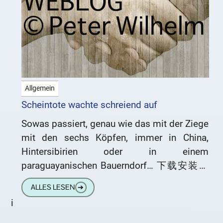
Allgemein
Scheintote wachte schreiend auf
Sowas passiert, genau wie das mit der Ziege
mit den sechs Köpfen, immer in China,
Hintersibirien oder in einem
paraguayanischen Bauerndorf… 下载安装播
放器 So kann es kommen, wenn kein
ALLES LESEN
➔
Fachmann den
i