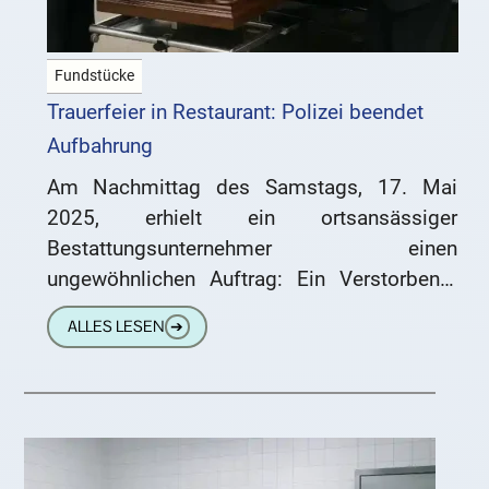
Fundstücke
Trauerfeier in Restaurant: Polizei beendet
Aufbahrung
Am Nachmittag des Samstags, 17. Mai
2025, erhielt ein ortsansässiger
Bestattungsunternehmer einen
ungewöhnlichen Auftrag: Ein Verstorbener
solle an einer bestimmten Adresse in
ALLES LESEN
➔
Rastatt abgeholt werden. Vor Ort stellte sich
heraus,