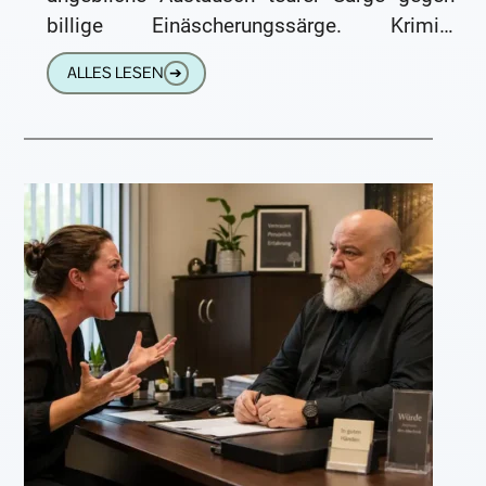
billige Einäscherungssärge. Krimis,
Fernsehserien und Erzählungen nach dem
ALLES LESEN
➔
Motto „Ich kenne jemanden, der