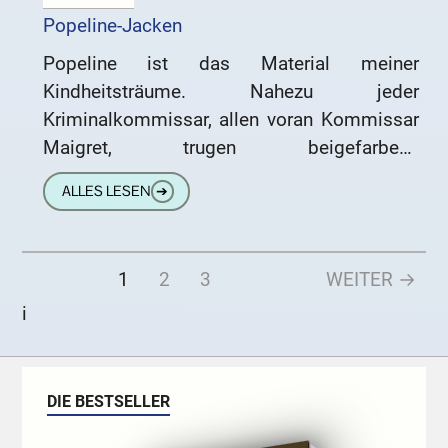
Popeline-Jacken
Popeline ist das Material meiner
Kindheitsträume. Nahezu jeder
Kriminalkommissar, allen voran Kommissar
Maigret, trugen beigefarbene
Popelinemäntel. Und ich wollte doch, außer
ALLES LESEN
➔
Kehrmaschinenfahrer, so gerne eines Tages
Kriminalkommissar werden. Heute ist
1
2
3
WEITER →
i
DIE BESTSELLER