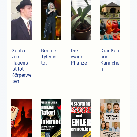
Gunter
Bonnie
Die
Draußen
von
Tyler ist
ewige
nur
Hagens
tot
Pflanze
Kännche
ist tot –
n
Körperwe
lten