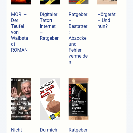
MORI –
Digitaler
Ratgeber
Hörgerät
Der
Tatort
–
– Und
Teufel
Internet
Bestatter
nun?
von
–
:
Waibsta
Ratgeber
Abzocke
dt
und
ROMAN
Fehler
vermeide
n
Nicht
Du mich
Ratgeber