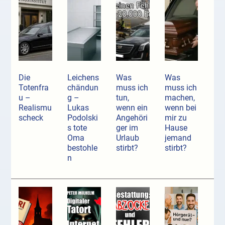
Die
Leichens
Was
Was
Totenfra
chändun
muss ich
muss ich
u –
g –
tun,
machen,
Realismu
Lukas
wenn ein
wenn bei
scheck
Podolski
Angehöri
mir zu
s tote
ger im
Hause
Oma
Urlaub
jemand
bestohle
stirbt?
stirbt?
n