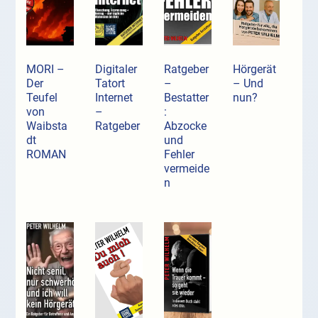
MORI –
Digitaler
Ratgeber
Hörgerät
Der
Tatort
–
– Und
Teufel
Internet
Bestatter
nun?
von
–
:
Waibsta
Ratgeber
Abzocke
dt
und
ROMAN
Fehler
vermeide
n