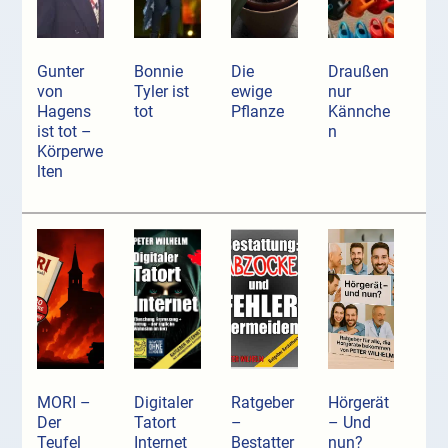
Gunter
Bonnie
Die
Draußen
von
Tyler ist
ewige
nur
Hagens
tot
Pflanze
Kännche
ist tot –
n
Körperwe
lten
MORI –
Digitaler
Ratgeber
Hörgerät
Der
Tatort
–
– Und
Teufel
Internet
Bestatter
nun?