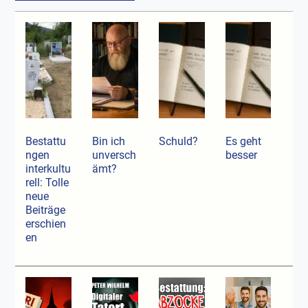
Bestattu
Bin ich
Schuld?
Es geht
ngen
unversch
besser
interkultu
ämt?
rell: Tolle
neue
Beiträge
erschien
en