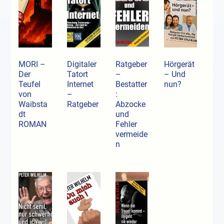
MORI –
Digitaler
Ratgeber
Hörgerät
Der
Tatort
–
– Und
Teufel
Internet
Bestatter
nun?
von
–
:
Waibsta
Ratgeber
Abzocke
dt
und
ROMAN
Fehler
vermeide
n