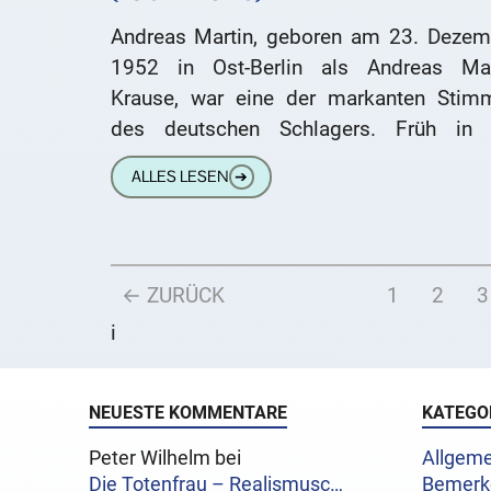
Andreas Martin, geboren am 23. Dezem
1952 in Ost-Berlin als Andreas Mar
Krause, war eine der markanten Stim
des deutschen Schlagers. Früh in 
Bundesrepublik übergesiedelt, begann
ALLES LESEN
➔
seine Karriere
← ZURÜCK
1
2
3
i
NEUESTE KOMMENTARE
KATEGO
Peter Wilhelm bei
Allgeme
Die Totenfrau – Realismusc…
Bemerk