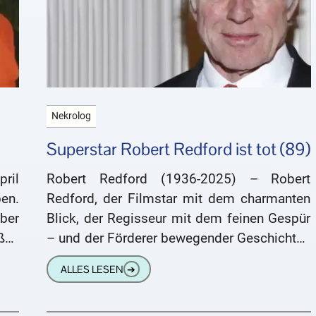
Nekrolog
Superstar Robert Redford ist tot (89)
ril
Robert Redford (1936-2025) – Robert
ben.
Redford, der Filmstar mit dem charmanten
ber
Blick, der Regisseur mit dem feinen Gespür
ßen
– und der Förderer bewegender Geschichten
ren
– ist im Alter von 89
ALLES LESEN
➔