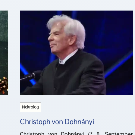
Nekrolog
Christoph von Dohnányi
Christoph von Dohnányi (* 8. September