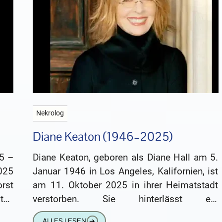
Nekrolog
Diane Keaton (1946–2025)
5 –
Diane Keaton, geboren als Diane Hall am 5.
025
Januar 1946 in Los Angeles, Kalifornien, ist
rst
am 11. Oktober 2025 in ihrer Heimatstadt
ten
verstorben. Sie hinterlässt ein
n
unauslöschliches Erbe in der
ALLES LESEN
➔