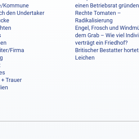
e/Kommune
einen Betriebsrat gründen
ch den Undertaker
Rechte Tomaten –
ücke
Radikalisierung
chten
Engel, Frosch und Windmü
s
dem Grab – Wie viel Indivi
hen
verträgt ein Friedhof?
iter/Firma
Britischer Bestatter hortet
og
Leichen
t
es
 + Trauer
ien