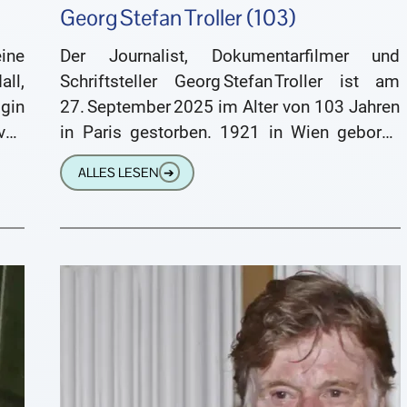
Georg Stefan Troller (103)
ine
Der Journalist, Dokumentarfilmer und
ll,
Schriftsteller Georg Stefan Troller ist am
gin
27. September 2025 im Alter von 103 Jahren
von
in Paris gestorben. 1921 in Wien geboren
und jüdischer Herkunft, floh er nach dem
ALLES LESEN
➔
„Anschluss“ 1938