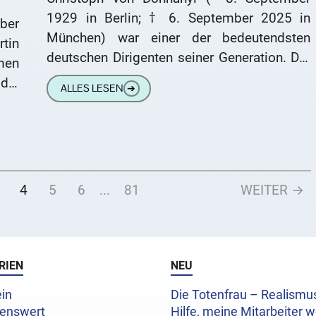
1929 in Berlin; † 6. September 2025 in
ber
München) war einer der bedeutendsten
tin
deutschen Dirigenten seiner Generation. Der
men
Enkel des Komponisten Ernst von Dohnányi
die
ALLES LESEN
➔
 er
4
5
6
...
81
WEITER →
RIEN
NEU
in
Die Totenfrau – Realism
enswert
Hilfe, meine Mitarbeiter w