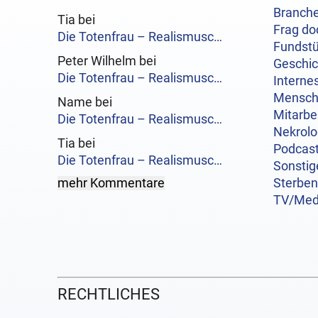
Branch
Tia bei
Frag do
Die Totenfrau – Realismusc…
Fundst
Peter Wilhelm bei
Geschi
Die Totenfrau – Realismusc…
Interne
Mensc
Name bei
Mitarbe
Die Totenfrau – Realismusc…
Nekrol
Tia bei
Podcas
Die Totenfrau – Realismusc…
Sonstig
mehr Kommentare
Sterben
TV/Med
RECHTLICHES