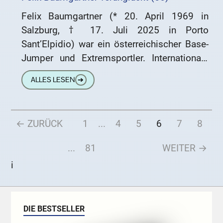
Felix Baumgartner (* 20. April 1969 in
Salzburg, † 17. Juli 2025 in Porto
Sant’Elpidio) war ein österreichischer Base-
Jumper und Extremsportler. Internationale
Bekanntheit erlangte er mit dem
ALLES LESEN
➔
Stratosphärensprung Red Bull
← ZURÜCK
1
...
4
5
6
7
8
...
81
WEITER →
i
DIE BESTSELLER