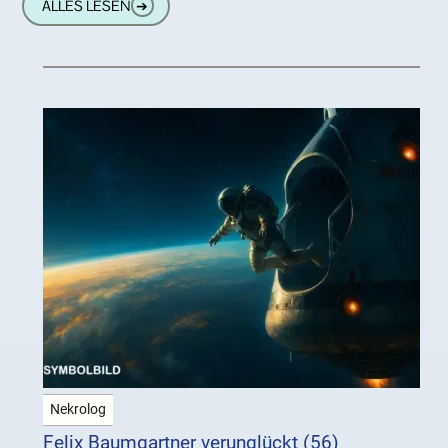
ALLES LESEN
➔
Jersey,
Nekrolog
Felix Baumgartner verunglückt (56)