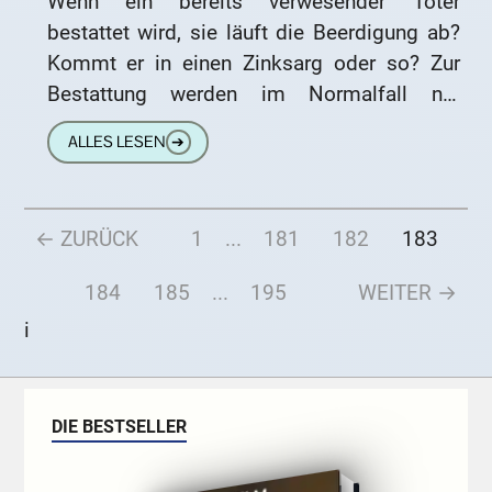
Wenn ein bereits verwesender Toter
bestattet wird, sie läuft die Beerdigung ab?
Kommt er in einen Zinksarg oder so? Zur
Bestattung werden im Normalfall nur
Holzsärge benutzt. In einem solchen
ALLES LESEN
➔
← ZURÜCK
1
...
181
182
183
184
185
...
195
WEITER →
i
DIE BESTSELLER