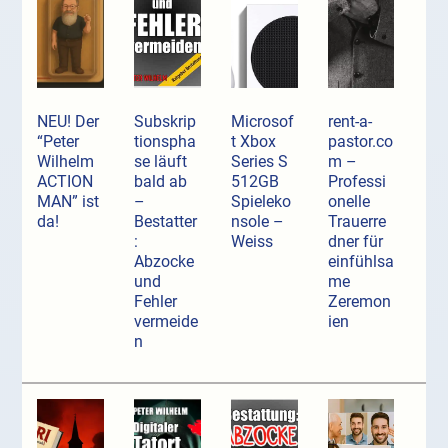
NEU! Der
Subskrip
Microsof
rent-a-
“Peter
tionspha
t Xbox
pastor.co
Wilhelm
se läuft
Series S
m –
ACTION
bald ab
512GB
Professi
MAN” ist
–
Spieleko
onelle
da!
Bestatter
nsole –
Trauerre
:
Weiss
dner für
Abzocke
einfühlsa
und
me
Fehler
Zeremon
vermeide
ien
n