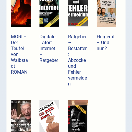
MORI –
Digitaler
Ratgeber
Hörgerät
Der
Tatort
–
– Und
Teufel
Internet
Bestatter
nun?
von
–
:
Waibsta
Ratgeber
Abzocke
dt
und
ROMAN
Fehler
vermeide
n