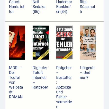
Chuck
Neil
Hademar
Rita
Norris ist
Sedaka
Bankhof
Süssmut
tot
(86)
er (84)
h
MORI –
Digitaler
Ratgeber
Hörgerät
Der
Tatort
–
– Und
Teufel
Internet
Bestatter
nun?
von
–
:
Waibsta
Ratgeber
Abzocke
dt
und
ROMAN
Fehler
vermeide
n