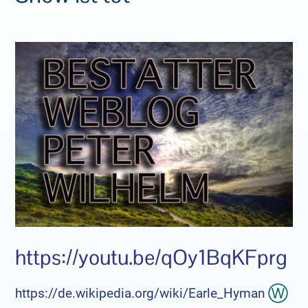
https://youtu.be/qOy1BqKFprg
https://de.wikipedia.org/wiki/Earle_Hyman