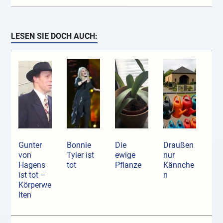
LESEN SIE DOCH AUCH:
Gunter
Bonnie
Die
Draußen
von
Tyler ist
ewige
nur
Hagens
tot
Pflanze
Kännche
ist tot –
n
Körperwe
lten