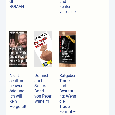
dt
und
ROMAN
Fehler
vermeide
n
Nicht
Du mich
Ratgeber
senil, nur
auch –
Trauer
schwerh
Satire-
und
örig und
Band
Bestattu
ich will
von Peter
ng: Wenn
kein
Wilhelm
die
Hörgerät!
Trauer
kommt –