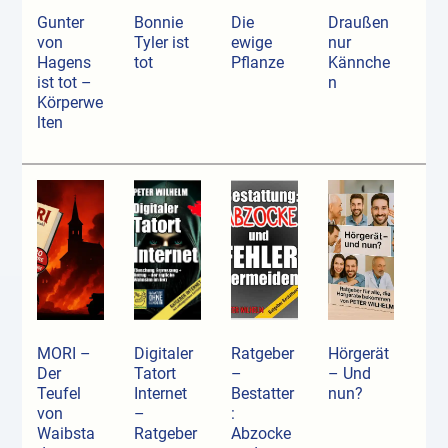
Gunter
Bonnie
Die
Draußen
von
Tyler ist
ewige
nur
Hagens
tot
Pflanze
Kännche
ist tot –
n
Körperwe
lten
MORI –
Digitaler
Ratgeber
Hörgerät
Der
Tatort
–
– Und
Teufel
Internet
Bestatter
nun?
von
–
:
Waibsta
Ratgeber
Abzocke