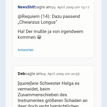
sagte am
NewsShit!
29. April 2009 um 19:17
@Requiem (14): Dazu passend
„Chwanzus Longus“
Ha! Der mußte ja von irgendwem
kommen 😀
Antworten
Deb
sagte am
29. April 2009 um 20:56
[quote]wie Schwester Helga es
vermeidet, beim
Zusammenschieben des
Instrumentes größeren Schaden an
ihrer doch recht beträchtlichen