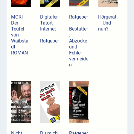
MORI –
Digitaler
Ratgeber
Hörgerät
Der
Tatort
–
– Und
Teufel
Internet
Bestatter
nun?
von
–
:
Waibsta
Ratgeber
Abzocke
dt
und
ROMAN
Fehler
vermeide
n
Nicht
Du mich
Ratgeber