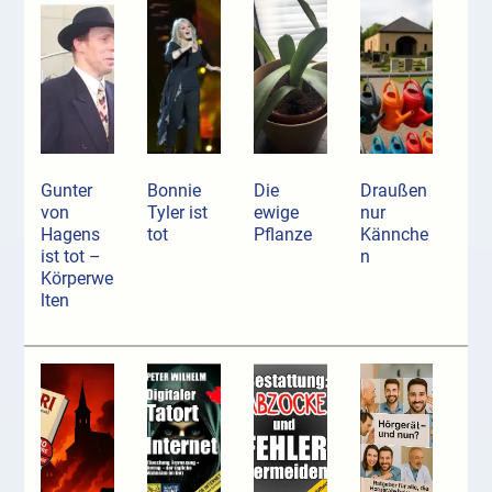
Gunter
Bonnie
Die
Draußen
von
Tyler ist
ewige
nur
Hagens
tot
Pflanze
Kännche
ist tot –
n
Körperwe
lten