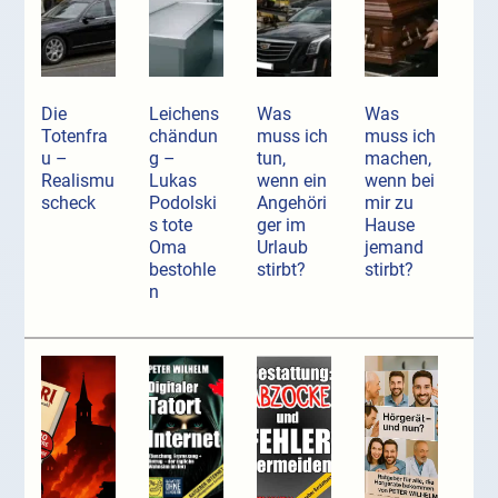
Die
Leichens
Was
Was
Totenfra
chändun
muss ich
muss ich
u –
g –
tun,
machen,
Realismu
Lukas
wenn ein
wenn bei
scheck
Podolski
Angehöri
mir zu
s tote
ger im
Hause
Oma
Urlaub
jemand
bestohle
stirbt?
stirbt?
n