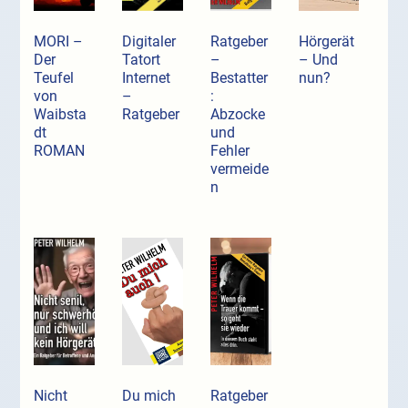
MORI –
Digitaler
Ratgeber
Hörgerät
Der
Tatort
–
– Und
Teufel
Internet
Bestatter
nun?
von
–
:
Waibsta
Ratgeber
Abzocke
dt
und
ROMAN
Fehler
vermeide
n
Nicht
Du mich
Ratgeber