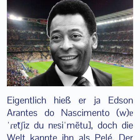
Eigentlich hieß er ja Edson
Arantes do Nascimento (w)ɐ
ˈɾɐ̃tʃiz du nɐsiˈmẽtu], doch die
Welt kannte ihn als Pelé. Der