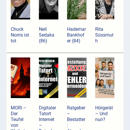
Chuck
Neil
Hademar
Rita
Norris ist
Sedaka
Bankhof
Süssmut
tot
(86)
er (84)
h
MORI –
Digitaler
Ratgeber
Hörgerät
Der
Tatort
–
– Und
Teufel
Internet
Bestatter
nun?
von
–
: