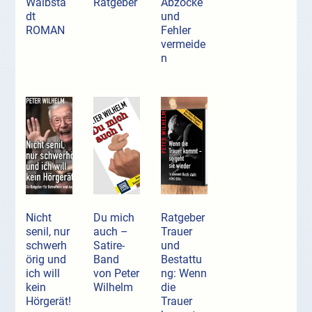
Waibsta
Ratgeber
Abzocke
dt
und
ROMAN
Fehler
vermeide
n
Nicht
Du mich
Ratgeber
senil, nur
auch –
Trauer
schwerh
Satire-
und
örig und
Band
Bestattu
ich will
von Peter
ng: Wenn
kein
Wilhelm
die
Hörgerät!
Trauer