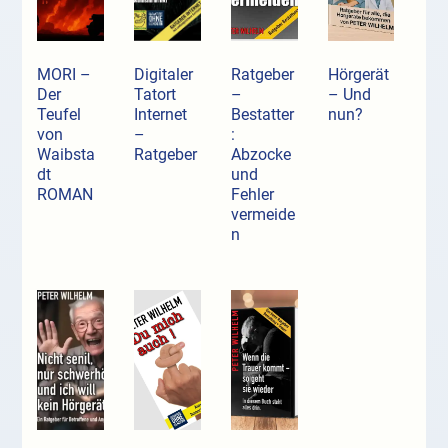
MORI –
Digitaler
Ratgeber
Hörgerät
Der
Tatort
–
– Und
Teufel
Internet
Bestatter
nun?
von
–
:
Waibsta
Ratgeber
Abzocke
dt
und
ROMAN
Fehler
vermeide
n