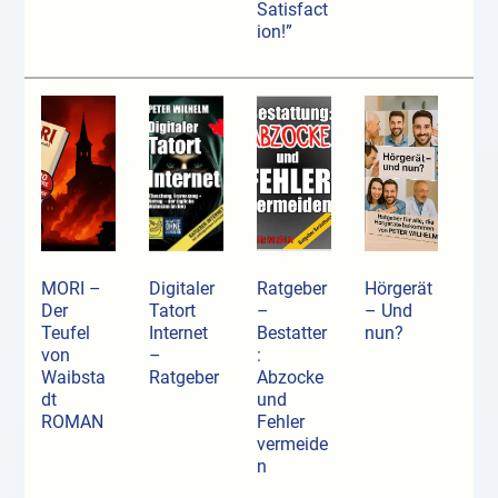
Satisfact
ion!”
MORI –
Digitaler
Ratgeber
Hörgerät
Der
Tatort
–
– Und
Teufel
Internet
Bestatter
nun?
von
–
:
Waibsta
Ratgeber
Abzocke
dt
und
ROMAN
Fehler
vermeide
n