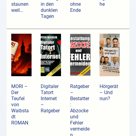
staunen
in den
ohne
he
weil…
dunklen
Ende
Tagen
MORI –
Digitaler
Ratgeber
Hörgerät
Der
Tatort
–
– Und
Teufel
Internet
Bestatter
nun?
von
–
:
Waibsta
Ratgeber
Abzocke
dt
und
ROMAN
Fehler
vermeide
n