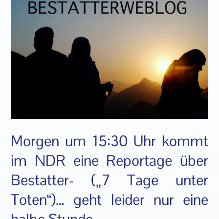
Morgen um 15:30 Uhr kommt
im NDR eine Reportage über
Bestatter- („7 Tage unter
Toten“)… geht leider nur eine