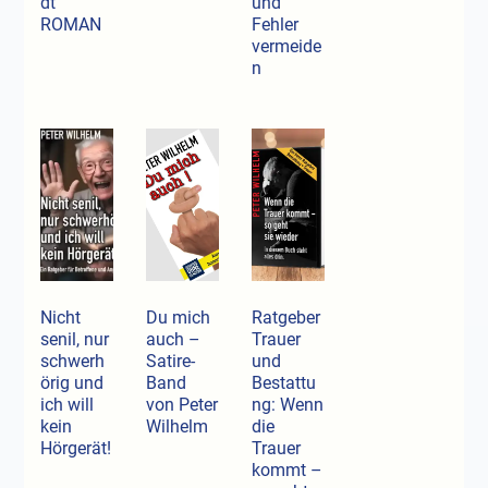
dt
und
ROMAN
Fehler
vermeide
n
Nicht
Du mich
Ratgeber
senil, nur
auch –
Trauer
schwerh
Satire-
und
örig und
Band
Bestattu
ich will
von Peter
ng: Wenn
kein
Wilhelm
die
Hörgerät!
Trauer
kommt –