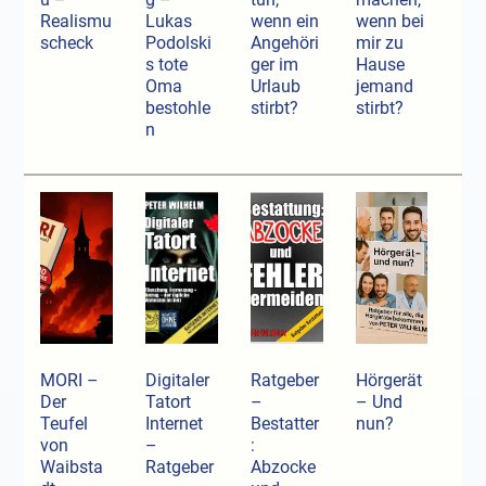
Realismu
Lukas
wenn ein
wenn bei
scheck
Podolski
Angehöri
mir zu
s tote
ger im
Hause
Oma
Urlaub
jemand
bestohle
stirbt?
stirbt?
n
MORI –
Digitaler
Ratgeber
Hörgerät
Der
Tatort
–
– Und
Teufel
Internet
Bestatter
nun?
von
–
:
Waibsta
Ratgeber
Abzocke