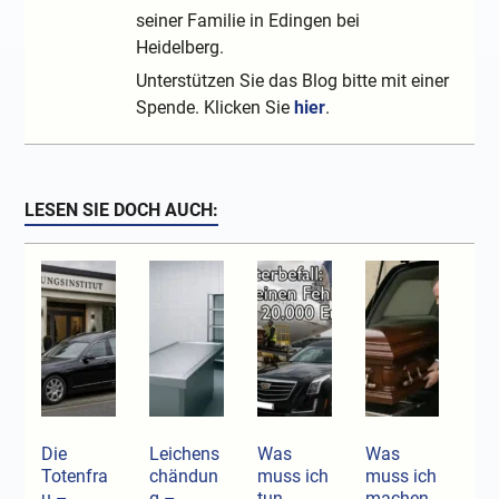
seiner Familie in Edingen bei
Heidelberg.
Unterstützen Sie das Blog bitte mit einer
Spende. Klicken Sie
hier
.
LESEN SIE DOCH AUCH:
Die
Leichens
Was
Was
Totenfra
chändun
muss ich
muss ich
u –
g –
tun,
machen,