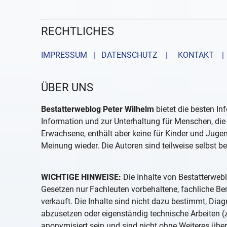
RECHTLICHES
IMPRESSUM | DATENSCHUTZ |
KONTAKT
| 
ÜBER UNS
Bestatterweblog Peter Wilhelm
bietet die besten In
Information und zur Unterhaltung für Menschen, die 
Erwachsene, enthält aber keine für Kinder und Juge
Meinung wieder. Die Autoren sind teilweise selbst be
WICHTIGE HINWEISE:
Die Inhalte von Bestatterwebl
Gesetzen nur Fachleuten vorbehaltene, fachliche B
verkauft. Die Inhalte sind nicht dazu bestimmt, D
abzusetzen oder eigenständig technische Arbeiten (z
anonymisiert sein und sind nicht ohne Weiteres über