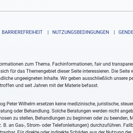
BARRIEREFREIHEIT
| NUTZUNGSBEDINGUNGEN
| GENDE
formationen zum Thema. Fachinformationen, fair und transparent
sich für das Themengebiet dieser Seite interessieren. Die Seite
ndliche ungeeigneten Inhalte. Wir geben ausschließlich unsere 
troffen und seit Jahren mit der Materie befasst.
og Peter Wilhelm ersetzen keine medizinische, juristische, steue
eratung oder Behandlung. Solche Beratungen werden nicht ange
iagnosen zu stellen, Behandlungen zu beginnen oder zu beenden
. B. an Gas-, Strom- oder Telefonleitungen) durchzuführen. Fall
tragbar. Für direkte oder indirekte Schäden aus der Nutzung der 