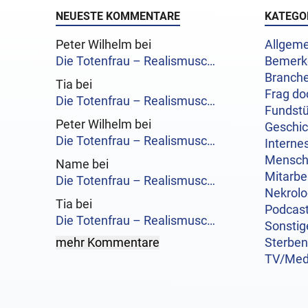
NEUESTE KOMMENTARE
KATEGO
Peter Wilhelm bei
Allgeme
Die Totenfrau – Realismusc…
Bemerk
Branch
Tia bei
Frag do
Die Totenfrau – Realismusc…
Fundst
Peter Wilhelm bei
Geschi
Die Totenfrau – Realismusc…
Interne
Mensc
Name bei
Mitarbe
Die Totenfrau – Realismusc…
Nekrol
Tia bei
Podcas
Die Totenfrau – Realismusc…
Sonstig
mehr Kommentare
Sterben
TV/Med