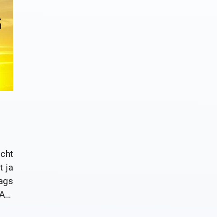
cht
 ja
ags
 Am