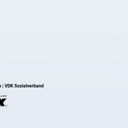
n
|
VDK Sozialverband