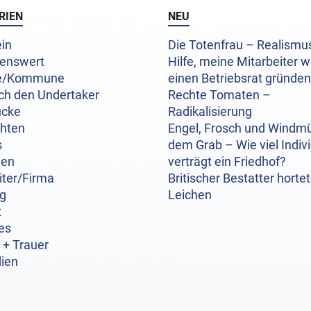
RIEN
NEU
in
Die Totenfrau – Realism
enswert
Hilfe, meine Mitarbeiter w
e/Kommune
einen Betriebsrat gründen
ch den Undertaker
Rechte Tomaten –
ücke
Radikalisierung
chten
Engel, Frosch und Windmü
s
dem Grab – Wie viel Indivi
hen
verträgt ein Friedhof?
iter/Firma
Britischer Bestatter hortet
og
Leichen
t
es
 + Trauer
ien