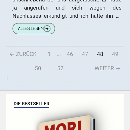
ja angerufen und sich wegen des
Nachlasses erkundigt und ich hatte ihn an
die für Erbangelegenheiten zuständigen
ALLES LESEN
➔
Stellen verwiesen.
← ZURÜCK
1
...
46
47
48
49
50
...
52
WEITER →
i
DIE BESTSELLER