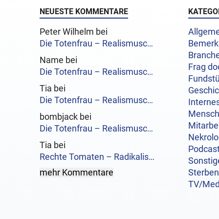
NEUESTE KOMMENTARE
KATEGO
Peter Wilhelm bei
Allgeme
Die Totenfrau – Realismusc…
Bemerk
Branch
Name bei
Frag do
Die Totenfrau – Realismusc…
Fundst
Tia bei
Geschi
Die Totenfrau – Realismusc…
Interne
Mensc
bombjack bei
Mitarbe
Die Totenfrau – Realismusc…
Nekrol
Tia bei
Podcas
Rechte Tomaten – Radikalis…
Sonstig
mehr Kommentare
Sterben
TV/Med