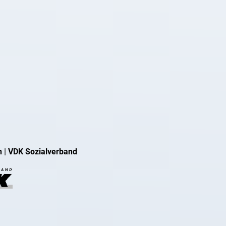
n
|
VDK Sozialverband