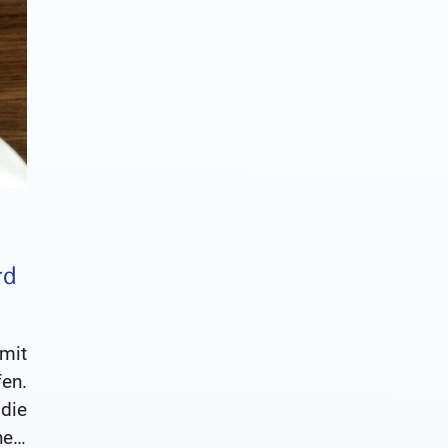
rd
mit
en.
die
nen,