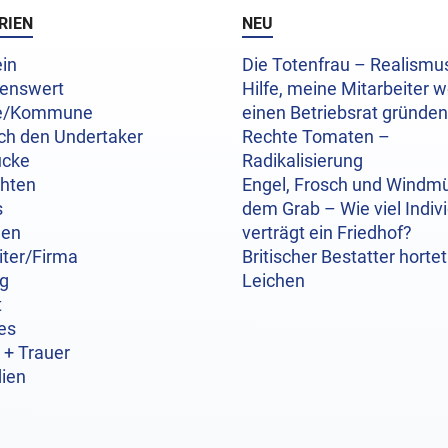
RIEN
NEU
in
Die Totenfrau – Realism
enswert
Hilfe, meine Mitarbeiter w
e/Kommune
einen Betriebsrat gründen
ch den Undertaker
Rechte Tomaten –
ücke
Radikalisierung
chten
Engel, Frosch und Windmü
s
dem Grab – Wie viel Indivi
hen
verträgt ein Friedhof?
iter/Firma
Britischer Bestatter hortet
og
Leichen
t
es
 + Trauer
ien