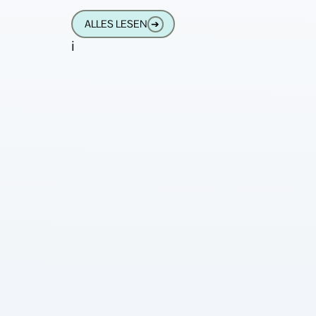
Smartwatches und anderem Tinnef häng
ALLES LESEN
➔
Nach einer Weile
i