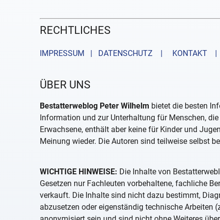
RECHTLICHES
IMPRESSUM | DATENSCHUTZ |
KONTAKT
| 
ÜBER UNS
Bestatterweblog Peter Wilhelm
bietet die besten In
Information und zur Unterhaltung für Menschen, die 
Erwachsene, enthält aber keine für Kinder und Juge
Meinung wieder. Die Autoren sind teilweise selbst be
WICHTIGE HINWEISE:
Die Inhalte von Bestatterwebl
Gesetzen nur Fachleuten vorbehaltene, fachliche B
verkauft. Die Inhalte sind nicht dazu bestimmt, D
abzusetzen oder eigenständig technische Arbeiten (z
anonymisiert sein und sind nicht ohne Weiteres über