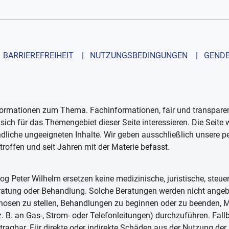
BARRIEREFREIHEIT
| NUTZUNGSBEDINGUNGEN
| GENDE
formationen zum Thema. Fachinformationen, fair und transparent
sich für das Themengebiet dieser Seite interessieren. Die Seite
ndliche ungeeigneten Inhalte. Wir geben ausschließlich unsere 
troffen und seit Jahren mit der Materie befasst.
og Peter Wilhelm ersetzen keine medizinische, juristische, steue
eratung oder Behandlung. Solche Beratungen werden nicht ange
iagnosen zu stellen, Behandlungen zu beginnen oder zu beenden
. B. an Gas-, Strom- oder Telefonleitungen) durchzuführen. Fall
tragbar. Für direkte oder indirekte Schäden aus der Nutzung der 