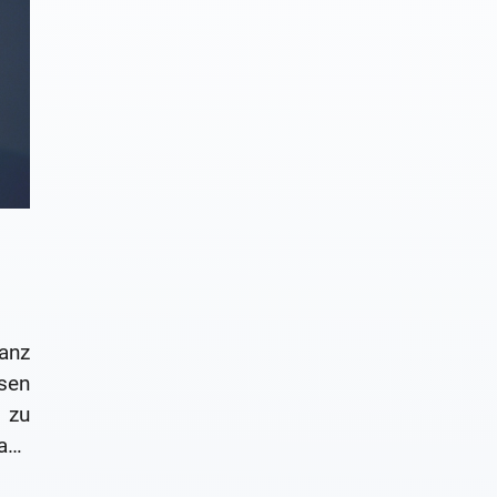
anz
sen
 zu
ann
wir