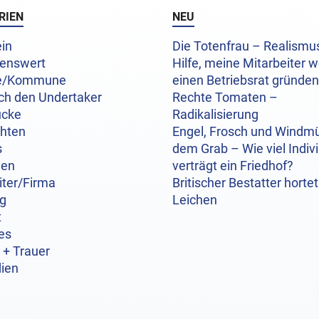
RIEN
NEU
in
Die Totenfrau – Realism
enswert
Hilfe, meine Mitarbeiter w
e/Kommune
einen Betriebsrat gründen
ch den Undertaker
Rechte Tomaten –
ücke
Radikalisierung
chten
Engel, Frosch und Windmü
s
dem Grab – Wie viel Indivi
hen
verträgt ein Friedhof?
iter/Firma
Britischer Bestatter hortet
og
Leichen
t
es
 + Trauer
ien