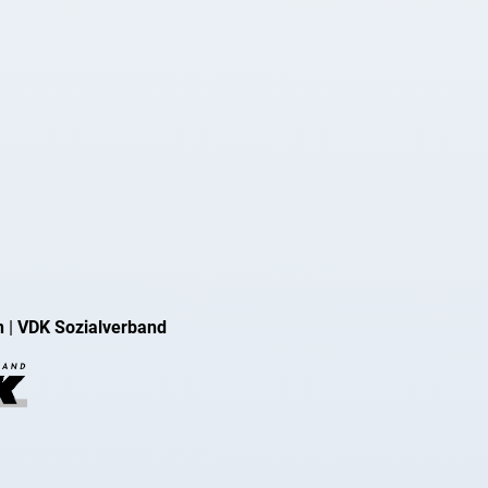
n
|
VDK Sozialverband