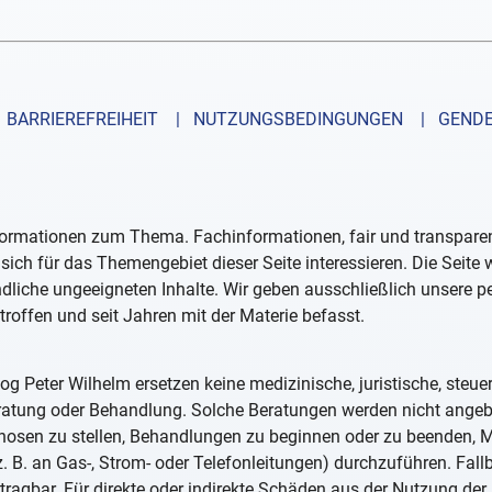
BARRIEREFREIHEIT
| NUTZUNGSBEDINGUNGEN
| GENDE
formationen zum Thema. Fachinformationen, fair und transparent
sich für das Themengebiet dieser Seite interessieren. Die Seite
ndliche ungeeigneten Inhalte. Wir geben ausschließlich unsere 
troffen und seit Jahren mit der Materie befasst.
og Peter Wilhelm ersetzen keine medizinische, juristische, steue
eratung oder Behandlung. Solche Beratungen werden nicht ange
iagnosen zu stellen, Behandlungen zu beginnen oder zu beenden
. B. an Gas-, Strom- oder Telefonleitungen) durchzuführen. Fall
tragbar. Für direkte oder indirekte Schäden aus der Nutzung der 