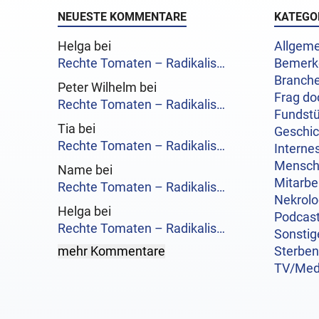
NEUESTE KOMMENTARE
KATEGO
Helga bei
Allgeme
Rechte Tomaten – Radikalis…
Bemerk
Branch
Peter Wilhelm bei
Frag do
Rechte Tomaten – Radikalis…
Fundst
Tia bei
Geschi
Rechte Tomaten – Radikalis…
Interne
Mensc
Name bei
Mitarbe
Rechte Tomaten – Radikalis…
Nekrol
Helga bei
Podcas
Rechte Tomaten – Radikalis…
Sonstig
mehr Kommentare
Sterben
TV/Med