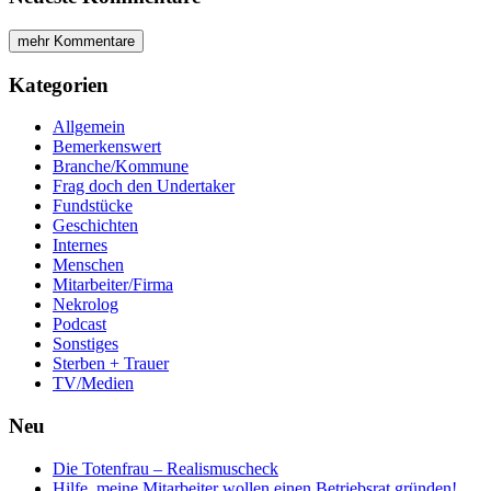
mehr Kommentare
Kategorien
Allgemein
Bemerkenswert
Branche/Kommune
Frag doch den Undertaker
Fundstücke
Geschichten
Internes
Menschen
Mitarbeiter/Firma
Nekrolog
Podcast
Sonstiges
Sterben + Trauer
TV/Medien
Neu
Die Totenfrau – Realismuscheck
Hilfe, meine Mitarbeiter wollen einen Betriebsrat gründen!