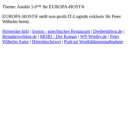
Theme: Anubis 5.0™ für EUROPA-HOST®
EUROPA-HOST® stellt non-profit IT-Logistik exklusiv für Peter
Wilhelm bereit.
Hörgeräte-Info
|
Ionion - griechisches Restaurant
|
Dreibeinblog.de
|
Bestatterweblog.de
|
MORI - Der Roman
|
WP-Worthy.de
|
Peter
Wilhelm Autor
|
Hörenhochzwei
|
Podcast Wortbildungsmaßnahme