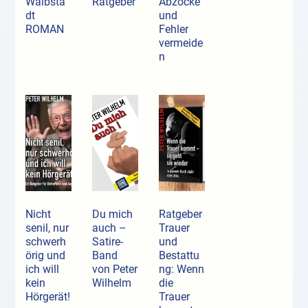
Waibsta
Ratgeber
Abzocke
dt
und
ROMAN
Fehler
vermeide
n
Nicht
Du mich
Ratgeber
senil, nur
auch –
Trauer
schwerh
Satire-
und
örig und
Band
Bestattu
ich will
von Peter
ng: Wenn
kein
Wilhelm
die
Hörgerät!
Trauer