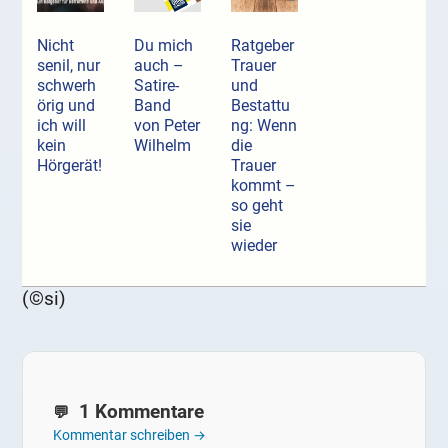
Nicht
Du mich
Ratgeber
senil, nur
auch –
Trauer
schwerh
Satire-
und
örig und
Band
Bestattu
ich will
von Peter
ng: Wenn
kein
Wilhelm
die
Hörgerät!
Trauer
kommt –
so geht
sie
wieder
(©si)
1 Kommentare
Kommentar schreiben →