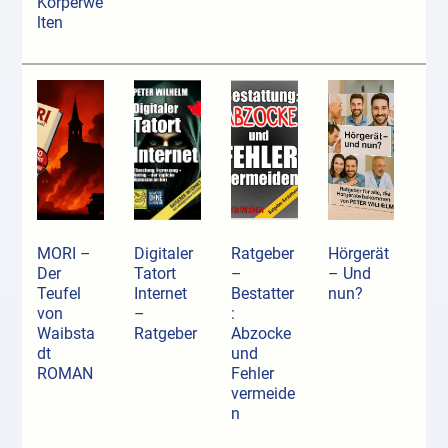
Körperwe
lten
MORI –
Digitaler
Ratgeber
Hörgerät
Der
Tatort
–
– Und
Teufel
Internet
Bestatter
nun?
von
–
:
Waibsta
Ratgeber
Abzocke
dt
und
ROMAN
Fehler
vermeide
n